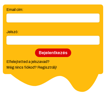
Email cím:
Jelszó:
Bejelentkezés
Elfelejtetted a jelszavad?
Még nincs fiókod? Regisztrálj!