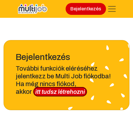
Bejelentkezés
Bejelentkezés
További funkciók eléréséhez
jelentkezz be Multi Job fiókodba!
Ha még nincs fiókod,
akkor
itt tudsz létrehozni