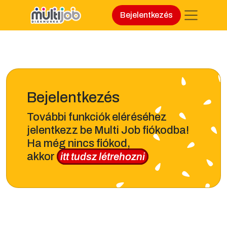
Bejelentkezés
Bejelentkezés
További funkciók eléréséhez
jelentkezz be Multi Job fiókodba!
Ha még nincs fiókod,
akkor
itt tudsz létrehozni