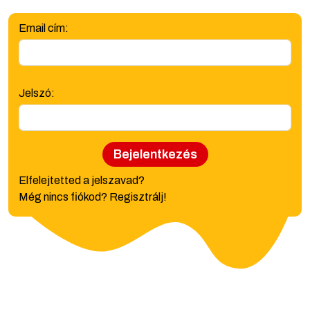
Email cím:
Jelszó:
Bejelentkezés
Elfelejtetted a jelszavad?
Még nincs fiókod? Regisztrálj!