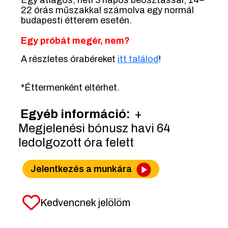
Egy átlagos, heti 3 napos beosztással, 14–
22 órás műszakkal számolva egy normál
budapesti étterem esetén.
Egy próbát megér, nem?
A részletes órabéreket
i
tt találod
!
*Éttermenként eltérhet.
Egyéb információ:
+
Megjelenési bónusz havi 64
ledolgozott óra felett
Jelentkezés a munkára
Kedvencnek jelölöm