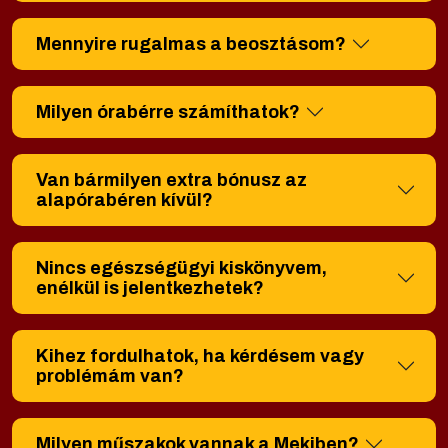
Mennyire rugalmas a beosztásom?
Milyen órabérre számíthatok?
Van bármilyen extra bónusz az
alapórabéren kívül?
Nincs egészségügyi kiskönyvem,
enélkül is jelentkezhetek?
Kihez fordulhatok, ha kérdésem vagy
problémám van?
Milyen műszakok vannak a Mekiben?