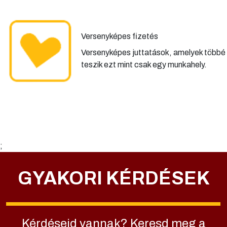
Versenyképes fizetés
Versenyképes juttatások, amelyek többé
teszik ezt mint csak egy munkahely.
;
GYAKORI KÉRDÉSEK
Kérdéseid vannak? Keresd meg a