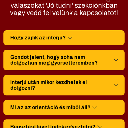
válaszokat 'Jó tudni' szekciónkban
vagy vedd fel velünk a kapcsolatot!
Hogy zajlik az interjú?
Gondot jelent, hogy soha nem
dolgoztam még gyorsétteremben?
Interjú után mikor kezdhetek el
dolgozni?
Mi az az orientáció és miből áll?
Beosztást kivel tudok egyeztetni?