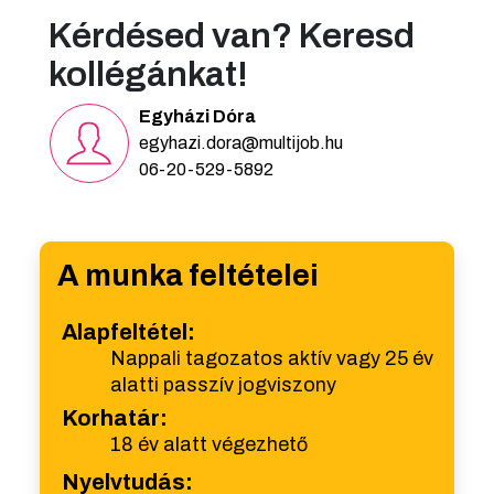
Kérdésed van? Keresd
kollégánkat!
Egyházi Dóra
egyhazi.dora@multijob.hu
06-20-529-5892
A munka feltételei
Alapfeltétel:
Nappali tagozatos aktív vagy 25 év
alatti passzív jogviszony
Korhatár:
18 év alatt végezhető
Nyelvtudás: