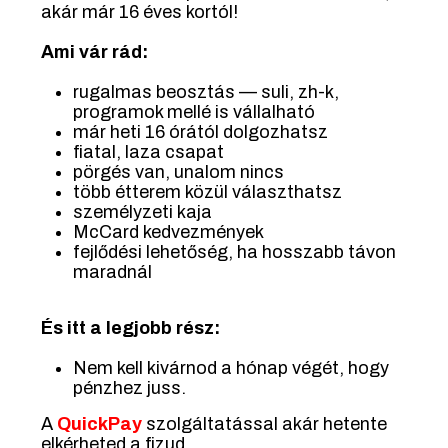
akár már 16 éves kortól!
Ami vár rád:
rugalmas beosztás — suli, zh-k,
programok mellé is vállalható
már heti 16 órától dolgozhatsz
fiatal, laza csapat
pörgés van, unalom nincs
több étterem közül választhatsz
személyzeti kaja
McCard kedvezmények
fejlődési lehetőség, ha hosszabb távon
maradnál
És itt a legjobb rész:
Nem kell kivárnod a hónap végét, hogy
pénzhez juss.
A
QuickPay
szolgáltatással akár hetente
elkérheted a fizud.