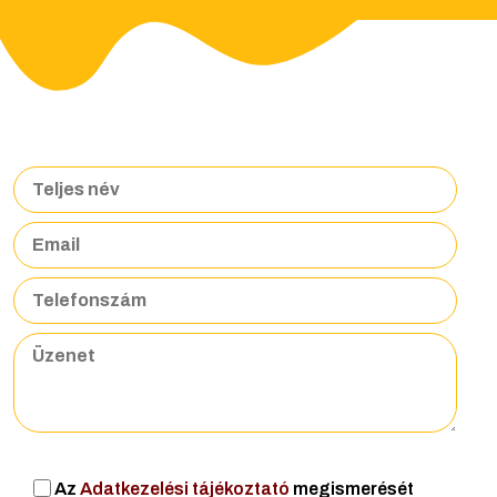
Az
Adatkezelési tájékoztató
megismerését