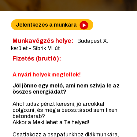
Jelentkezés a munkára
Munkavégzés helye:
Budapest X.
kerület - Sibrik M. út
Fizetés (bruttó):
A nyári helyek megteltek!
Jól jönne egy meló, ami nem szívja le az
összes energiádat?
Ahol tudsz pénzt keresni, jó arcokkal
dolgozni, és még a beosztásod sem fixen
betondarab?
Akkor a Meki lehet a Te helyed!
Csatlakozz a csapatunkhoz diákmunkára,