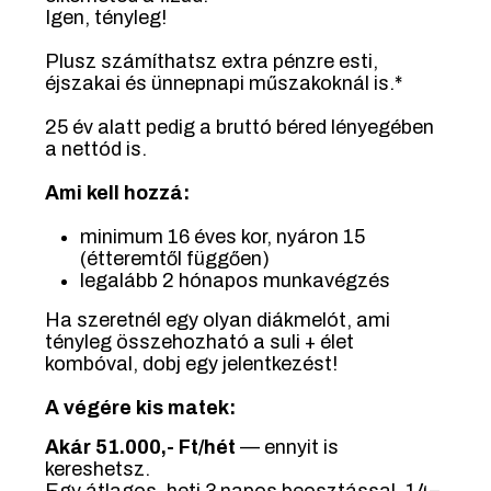
Igen, tényleg!
Plusz számíthatsz extra pénzre esti,
éjszakai és ünnepnapi műszakoknál is.*
25 év alatt pedig a bruttó béred lényegében
a nettód is.
Ami kell hozzá:
minimum 16 éves kor, nyáron 15
(étteremtől függően)
legalább 2 hónapos munkavégzés
Ha szeretnél egy olyan diákmelót, ami
tényleg összehozható a suli + élet
kombóval, dobj egy jelentkezést!
A végére kis matek:
Akár 51.000,- Ft/hét
— ennyit is
kereshetsz.