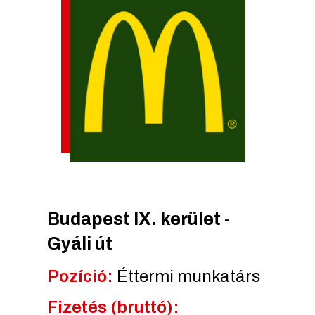
Budapest IX. kerület -
Gyáli út
Pozíció:
Éttermi munkatárs
Fizetés (bruttó):