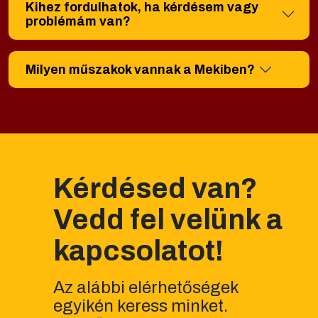
Kihez fordulhatok, ha kérdésem vagy
problémám van?
Milyen műszakok vannak a Mekiben?
Kérdésed van?
Vedd fel velünk a
kapcsolatot!
Az alábbi elérhetőségek
egyikén keress minket.