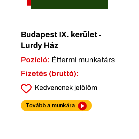
Budapest IX. kerület -
Lurdy Ház
Pozíció:
Éttermi munkatárs
Fizetés (bruttó):
Kedvencnek jelölöm
Tovább a munkára