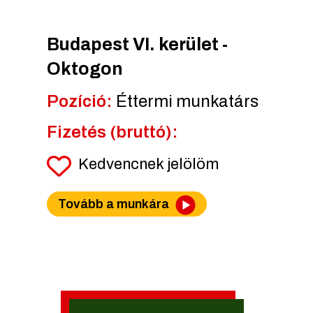
Budapest VI. kerület -
Oktogon
Pozíció:
Éttermi munkatárs
Fizetés (bruttó):
Kedvencnek jelölöm
Tovább a munkára