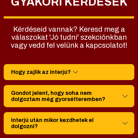
GYAKORI KÉRDÉSEK
Kérdéseid vannak? Keresd meg a
válaszokat 'Jó tudni' szekciónkban
vagy vedd fel velünk a kapcsolatot!
Hogy zajlik az interjú?
Gondot jelent, hogy soha nem
dolgoztam még gyorsétteremben?
Interjú után mikor kezdhetek el
dolgozni?