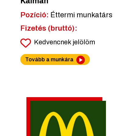
Kálmán
Pozíció:
Éttermi munkatárs
Fizetés (bruttó):
Kedvencnek jelölöm
Tovább a munkára