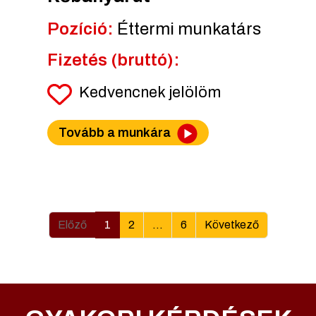
Pozíció:
Éttermi munkatárs
Fizetés (bruttó):
Kedvencnek jelölöm
Tovább a munkára
Előző
1
2
...
6
Következő