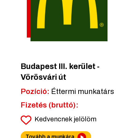
Budapest III. kerület -
Vörösvári út
Pozíció:
Éttermi munkatárs
Fizetés (bruttó):
Kedvencnek jelölöm
Tovább a munkára