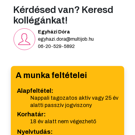
Kérdésed van? Keresd
kollégánkat!
Egyházi Dóra
egyhazi.dora@multijob.hu
06-20-529-5892
A munka feltételei
Alapfeltétel:
Nappali tagozatos aktív vagy 25 év
alatti passzív jogviszony
Korhatár:
18 év alatt nem végezhető
Nyelvtudás: