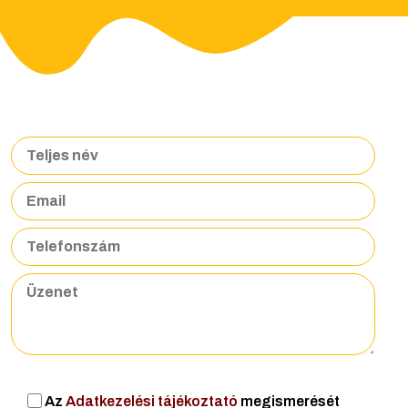
Az
Adatkezelési tájékoztató
megismerését