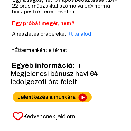
Egy átlagos, heti 3 napos beosztással, 14–
22 órás műszakkal számolva egy normál
budapesti étterem esetén.
Egy próbát megér, nem?
A részletes órabéreket
i
tt találod
!
*Éttermenként eltérhet.
Egyéb információ:
+
Megjelenési bónusz havi 64
ledolgozott óra felett
Jelentkezés a munkára
Kedvencnek jelölöm