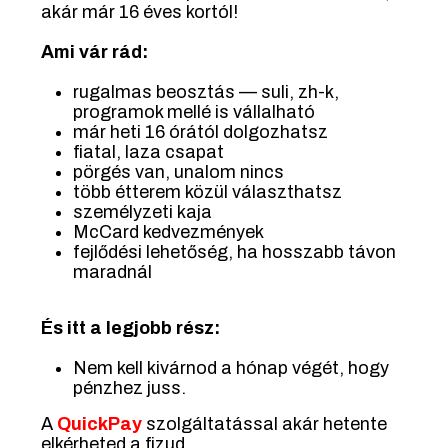
akár már 16 éves kortól!
Ami vár rád:
rugalmas beosztás — suli, zh-k,
programok mellé is vállalható
már heti 16 órától dolgozhatsz
fiatal, laza csapat
pörgés van, unalom nincs
több étterem közül választhatsz
személyzeti kaja
McCard kedvezmények
fejlődési lehetőség, ha hosszabb távon
maradnál
És itt a legjobb rész:
Nem kell kivárnod a hónap végét, hogy
pénzhez juss.
A
QuickPay
szolgáltatással akár hetente
elkérheted a fizud.