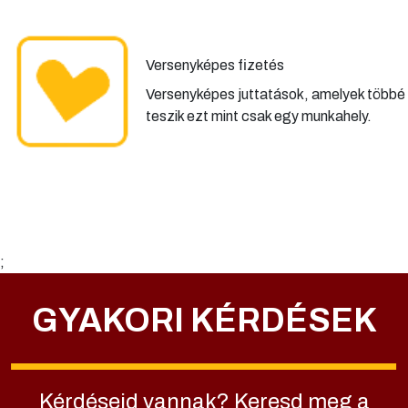
Versenyképes fizetés
Versenyképes juttatások, amelyek többé
teszik ezt mint csak egy munkahely.
;
GYAKORI KÉRDÉSEK
Kérdéseid vannak? Keresd meg a