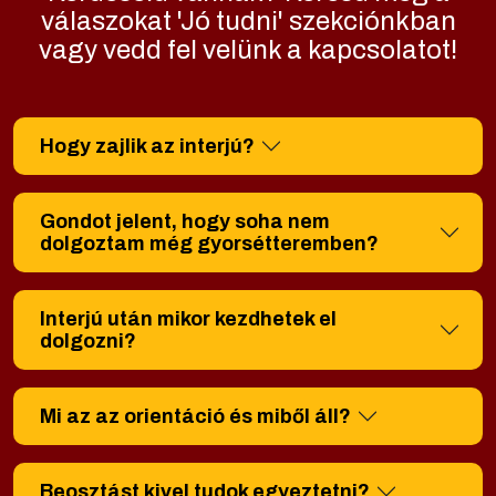
válaszokat 'Jó tudni' szekciónkban
vagy vedd fel velünk a kapcsolatot!
Hogy zajlik az interjú?
Gondot jelent, hogy soha nem
dolgoztam még gyorsétteremben?
Interjú után mikor kezdhetek el
dolgozni?
Mi az az orientáció és miből áll?
Beosztást kivel tudok egyeztetni?