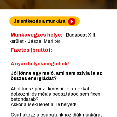
Jelentkezés a munkára
Munkavégzés helye:
Budapest XIII.
kerület - Jászai Mari tér
Fizetés (bruttó):
A nyári helyek megteltek!
Jól jönne egy meló, ami nem szívja le az
összes energiádat?
Ahol tudsz pénzt keresni, jó arcokkal
dolgozni, és még a beosztásod sem fixen
betondarab?
Akkor a Meki lehet a Te helyed!
Csatlakozz a csapatunkhoz diákmunkára,