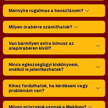
Mennyire rugalmas a beosztásom?
Milyen órabérre számíthatok?
Van bármilyen extra bónusz az
alapórabéren kívül?
Nincs egészségügyi kiskönyvem,
enélkül is jelentkezhetek?
Kihez fordulhatok, ha kérdésem vagy
problémám van?
Milyen műszakok vannak a Mekiben?