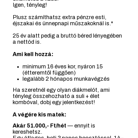
Igen, tényleg!
Plusz számíthatsz extra pénzre esti,
éjszakai és ünnepnapi műszakoknál is.*
25 év alatt pedig a bruttó béred lényegében
a nettód is.
Ami kell hozzá:
minimum 16 éves kor, nyáron 15
(étteremtől függően)
legalább 2 hónapos munkavégzés
Ha szeretnél egy olyan diákmelót, ami
tényleg összehozható a suli + élet
kombóval, dobj egy jelentkezést!
A végére kis matek:
Akár 51.000,- Ft/hét
— ennyit is
kereshetsz.