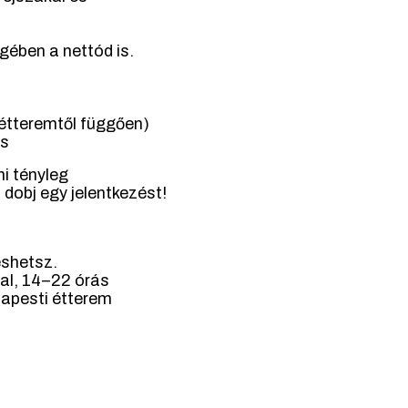
egében a nettód is.
(étteremtől függően)
és
i tényleg
 dobj egy jelentkezést!
eshetsz.
al, 14–22 órás
apesti étterem