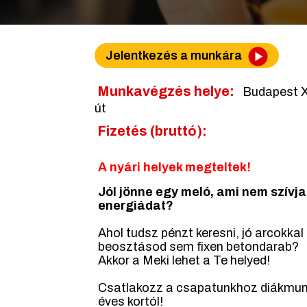
Jelentkezés a munkára
Munkavégzés helye:
Budapest XI
út
Fizetés (bruttó):
A nyári helyek megteltek!
Jól jönne egy meló, ami nem szívja
energiádat?
Ahol tudsz pénzt keresni, jó arcokkal
beosztásod sem fixen betondarab?
Akkor a Meki lehet a Te helyed!
Csatlakozz a csapatunkhoz diákmun
éves kortól!