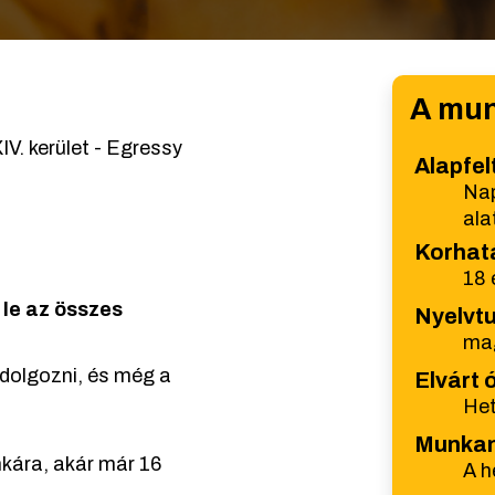
A mun
V. kerület - Egressy
Alapfel
Nap
ala
Korhat
18 
 le az összes
Nyelvt
ma
 dolgozni, és még a
Elvárt
Het
Munka
kára, akár már 16
A h