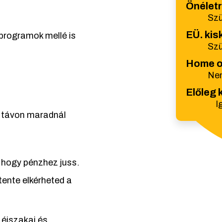
Önéletr
Sz
EÜ. kis
programok mellé is
Sz
Home of
Nem
Előleg 
I
b távon maradnál
 hogy pénzhez juss.
tente elkérheted a
 éjszakai és