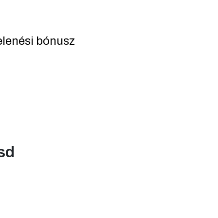
elenési bónusz
sd