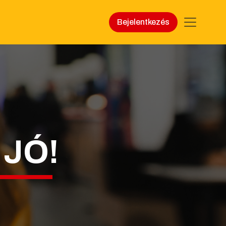
Bejelentkezés
 JÓ!