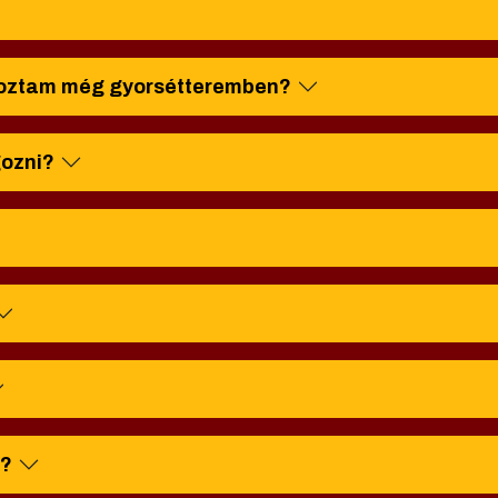
lgoztam még gyorsétteremben?
gozni?
n?