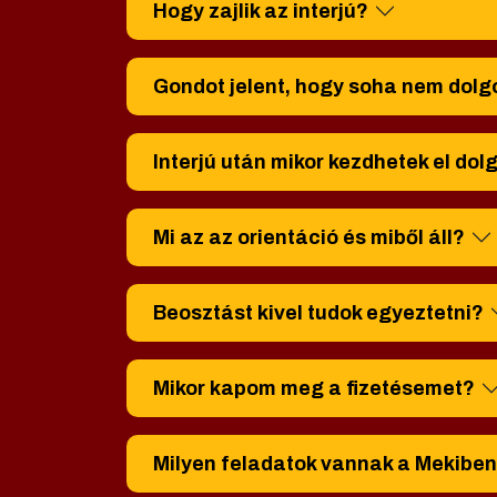
Hogy zajlik az interjú?
Gondot jelent, hogy soha nem do
Interjú után mikor kezdhetek el dol
Mi az az orientáció és miből áll?
Beosztást kivel tudok egyeztetni?
Mikor kapom meg a fizetésemet?
Milyen feladatok vannak a Mekibe