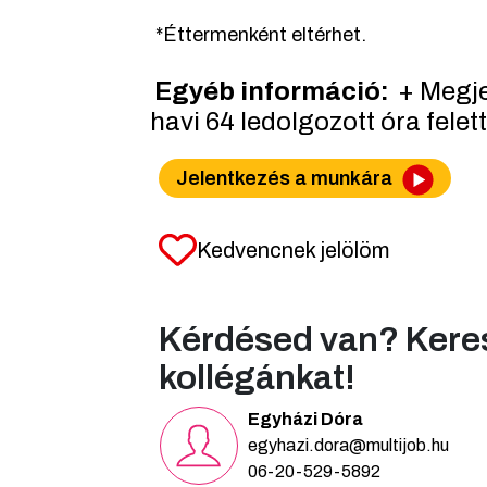
*Éttermenként eltérhet.
Egyéb információ:
+ Megj
havi 64 ledolgozott óra felett
Jelentkezés a munkára
Kedvencnek jelölöm
Kérdésed van? Kere
kollégánkat!
Egyházi Dóra
egyhazi.dora@multijob.hu
06-20-529-5892