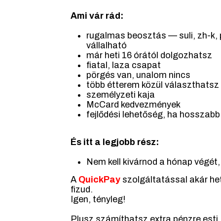
Ami vár rád:
rugalmas beosztás — suli, zh-k, 
vállalható
már heti 16 órától dolgozhatsz
fiatal, laza csapat
pörgés van, unalom nincs
több étterem közül választhatsz
személyzeti kaja
McCard kedvezmények
fejlődési lehetőség, ha hosszab
És itt a legjobb rész:
Nem kell kivárnod a hónap végét,
A
QuickPay
szolgáltatással akár he
fizud.
Igen, tényleg!
Plusz számíthatsz extra pénzre esti,