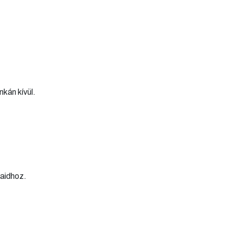
kán kívül.
jaidhoz.