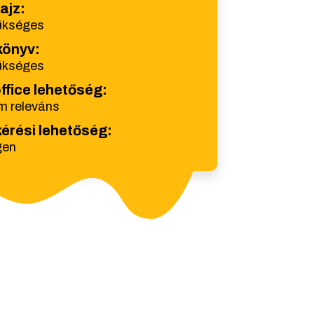
ajz:
ükséges
könyv:
ükséges
fice lehetőség:
 releváns
kérési lehetőség:
gen