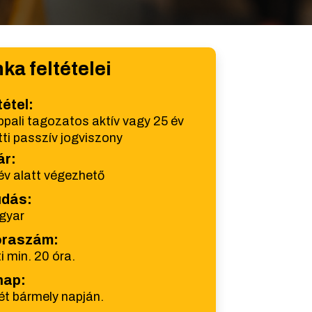
ka feltételei
tétel:
pali tagozatos aktív vagy 25 év
tti passzív jogviszony
ár:
év alatt végezhető
udás:
gyar
 óraszám:
i min. 20 óra.
nap:
ét bármely napján.