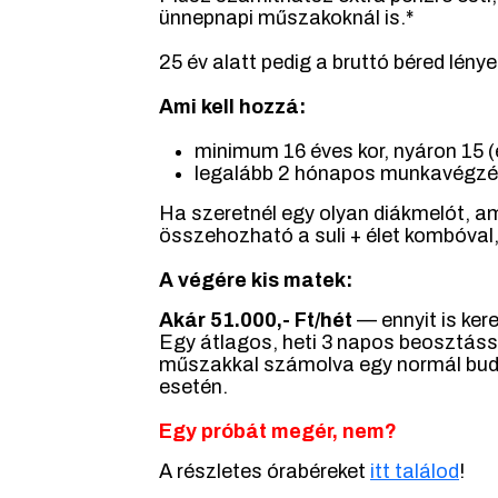
ünnepnapi műszakoknál is.*
25 év alatt pedig a bruttó béred lény
Ami kell hozzá:
minimum 16 éves kor, nyáron 15 
legalább 2 hónapos munkavégz
Ha szeretnél egy olyan diákmelót, am
összehozható a suli + élet kombóval,
A végére kis matek:
Akár 51.000,- Ft/hét
— ennyit is ker
Egy átlagos, heti 3 napos beosztáss
műszakkal számolva egy normál bud
esetén.
Egy próbát megér, nem?
A részletes órabéreket
i
tt találod
!