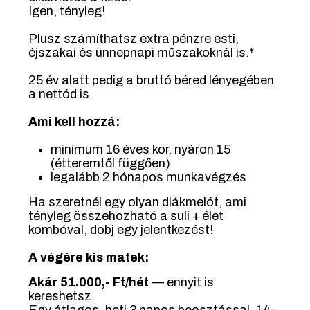
Igen, tényleg!
Plusz számíthatsz extra pénzre esti,
éjszakai és ünnepnapi műszakoknál is.*
25 év alatt pedig a bruttó béred lényegében
a nettód is.
Ami kell hozzá:
minimum 16 éves kor, nyáron 15
(étteremtől függően)
legalább 2 hónapos munkavégzés
Ha szeretnél egy olyan diákmelót, ami
tényleg összehozható a suli + élet
kombóval, dobj egy jelentkezést!
A végére kis matek:
Akár 51.000,- Ft/hét
— ennyit is
kereshetsz.