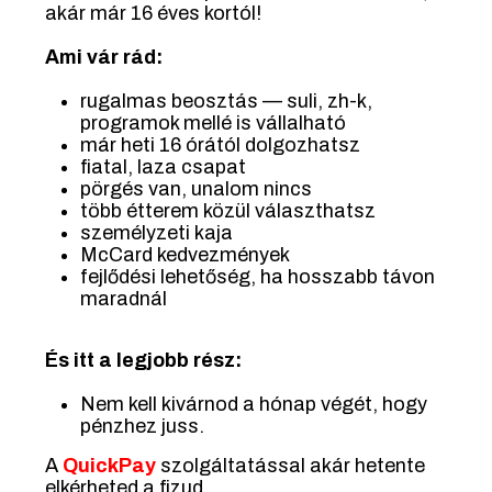
akár már 16 éves kortól!
Ami vár rád:
rugalmas beosztás — suli, zh-k,
programok mellé is vállalható
már heti 16 órától dolgozhatsz
fiatal, laza csapat
pörgés van, unalom nincs
több étterem közül választhatsz
személyzeti kaja
McCard kedvezmények
fejlődési lehetőség, ha hosszabb távon
maradnál
És itt a legjobb rész:
Nem kell kivárnod a hónap végét, hogy
pénzhez juss.
A
QuickPay
szolgáltatással akár hetente
elkérheted a fizud.