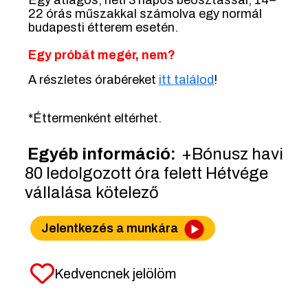
Egy átlagos, heti 3 napos beosztással, 14–
22 órás műszakkal számolva egy normál
budapesti étterem esetén.
Egy próbát megér, nem?
A részletes órabéreket
i
tt találod
!
*Éttermenként eltérhet.
Egyéb információ:
+Bónusz havi
80 ledolgozott óra felett Hétvége
vállalása kötelező
Jelentkezés a munkára
Kedvencnek jelölöm