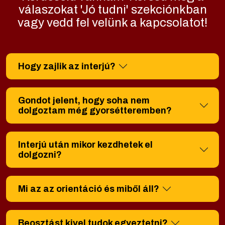
válaszokat 'Jó tudni' szekciónkban
vagy vedd fel velünk a kapcsolatot!
Hogy zajlik az interjú?
Gondot jelent, hogy soha nem
dolgoztam még gyorsétteremben?
Interjú után mikor kezdhetek el
dolgozni?
Mi az az orientáció és miből áll?
Beosztást kivel tudok egyeztetni?