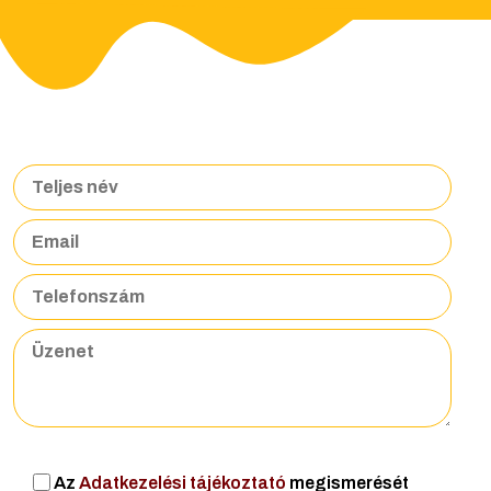
Az
Adatkezelési tájékoztató
megismerését