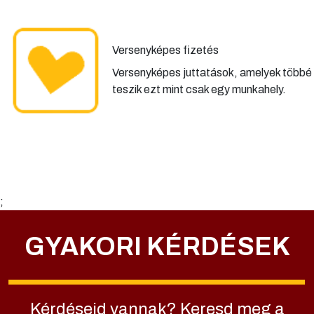
Versenyképes fizetés
Versenyképes juttatások, amelyek többé
teszik ezt mint csak egy munkahely.
;
GYAKORI KÉRDÉSEK
Kérdéseid vannak? Keresd meg a