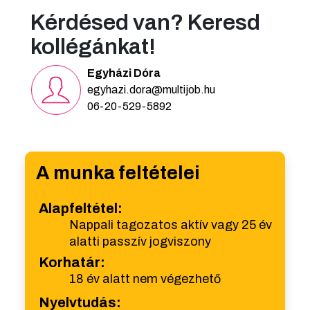
Kérdésed van? Keresd
kollégánkat!
Egyházi Dóra
egyhazi.dora@multijob.hu
06-20-529-5892
A munka feltételei
Alapfeltétel:
Nappali tagozatos aktív vagy 25 év
alatti passzív jogviszony
Korhatár:
18 év alatt nem végezhető
Nyelvtudás: