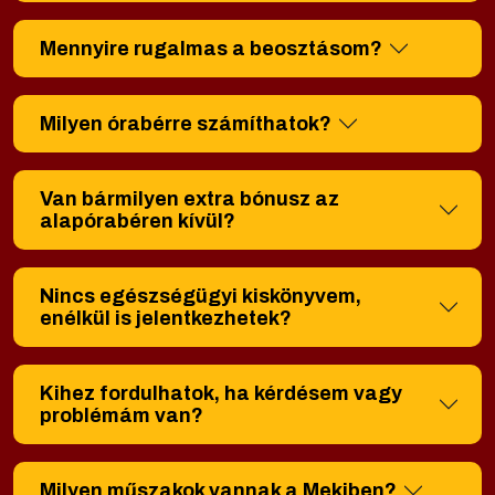
Mennyire rugalmas a beosztásom?
Milyen órabérre számíthatok?
Van bármilyen extra bónusz az
alapórabéren kívül?
Nincs egészségügyi kiskönyvem,
enélkül is jelentkezhetek?
Kihez fordulhatok, ha kérdésem vagy
problémám van?
Milyen műszakok vannak a Mekiben?