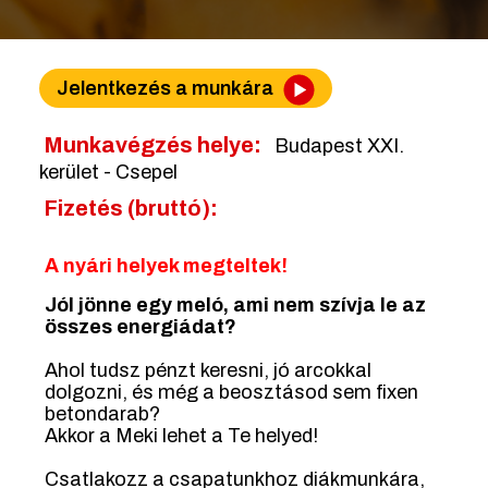
Jelentkezés a munkára
Munkavégzés helye:
Budapest XXI.
kerület - Csepel
Fizetés (bruttó):
A nyári helyek megteltek!
Jól jönne egy meló, ami nem szívja le az
összes energiádat?
Ahol tudsz pénzt keresni, jó arcokkal
dolgozni, és még a beosztásod sem fixen
betondarab?
Akkor a Meki lehet a Te helyed!
Csatlakozz a csapatunkhoz diákmunkára,