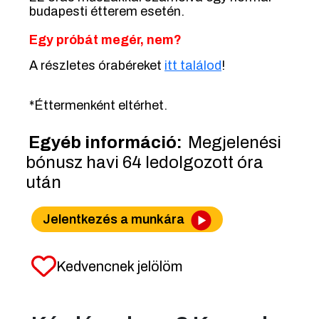
budapesti étterem esetén.
Egy próbát megér, nem?
A részletes órabéreket
i
tt találod
!
*Éttermenként eltérhet.
Egyéb információ:
Megjelenési
bónusz havi 64 ledolgozott óra
után
Jelentkezés a munkára
Kedvencnek jelölöm