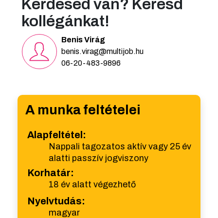
Kérdésed van? Keresd
kollégánkat!
Benis Virág
benis.virag@multijob.hu
06-20-483-9896
A munka feltételei
Alapfeltétel:
Nappali tagozatos aktív vagy 25 év
alatti passzív jogviszony
Korhatár:
18 év alatt végezhető
Nyelvtudás:
magyar