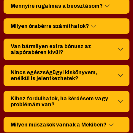
Mennyire rugalmas a beosztásom?
Milyen órabérre számíthatok?
Van bármilyen extra bónusz az
alapórabéren kívül?
Nincs egészségügyi kiskönyvem,
enélkül is jelentkezhetek?
Kihez fordulhatok, ha kérdésem vagy
problémám van?
Milyen műszakok vannak a Mekiben?