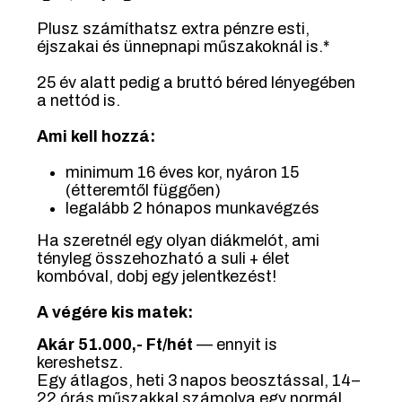
Plusz számíthatsz extra pénzre esti,
éjszakai és ünnepnapi műszakoknál is.*
25 év alatt pedig a bruttó béred lényegében
a nettód is.
Ami kell hozzá:
minimum 16 éves kor, nyáron 15
(étteremtől függően)
legalább 2 hónapos munkavégzés
Ha szeretnél egy olyan diákmelót, ami
tényleg összehozható a suli + élet
kombóval, dobj egy jelentkezést!
A végére kis matek:
Akár 51.000,- Ft/hét
— ennyit is
kereshetsz.
Egy átlagos, heti 3 napos beosztással, 14–
22 órás műszakkal számolva egy normál