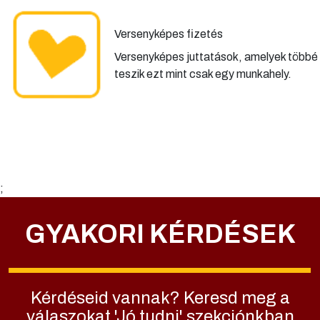
Versenyképes fizetés
Versenyképes juttatások, amelyek többé
teszik ezt mint csak egy munkahely.
;
GYAKORI KÉRDÉSEK
Kérdéseid vannak? Keresd meg a
válaszokat 'Jó tudni' szekciónkban