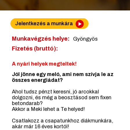
Jelentkezés a munkára
Munkavégzés helye:
Gyöngyös
Fizetés (bruttó):
A nyári helyek megteltek!
Jól jönne egy meló, ami nem szívja le az
összes energiádat?
Ahol tudsz pénzt keresni, jó arcokkal
dolgozni, és még a beosztásod sem fixen
betondarab?
Akkor a Meki lehet a Te helyed!
Csatlakozz a csapatunkhoz diákmunkára,
akár már 16 éves kortól!