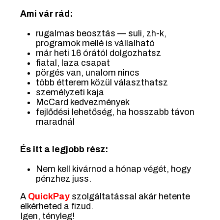
Ami vár rád:
rugalmas beosztás — suli, zh-k,
programok mellé is vállalható
már heti 16 órától dolgozhatsz
fiatal, laza csapat
pörgés van, unalom nincs
több étterem közül választhatsz
személyzeti kaja
McCard kedvezmények
fejlődési lehetőség, ha hosszabb távon
maradnál
És itt a legjobb rész:
Nem kell kivárnod a hónap végét, hogy
pénzhez juss.
A
QuickPay
szolgáltatással akár hetente
elkérheted a fizud.
Igen, tényleg!