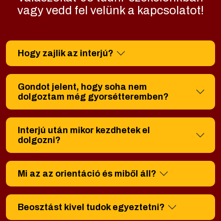
vagy vedd fel velünk a kapcsolatot!
Hogy zajlik az interjú?
Gondot jelent, hogy soha nem
dolgoztam még gyorsétteremben?
Interjú után mikor kezdhetek el
dolgozni?
Mi az az orientáció és miből áll?
Beosztást kivel tudok egyeztetni?