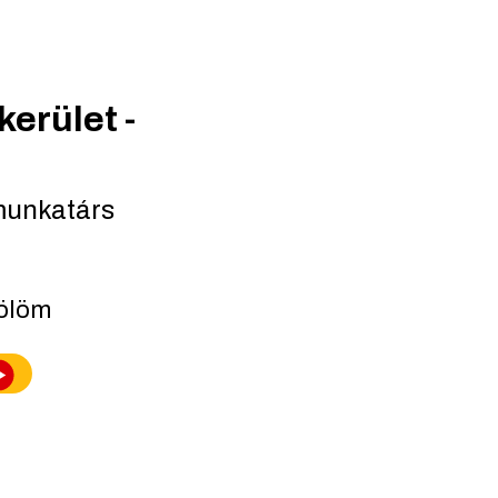
kerület -
munkatárs
lölöm