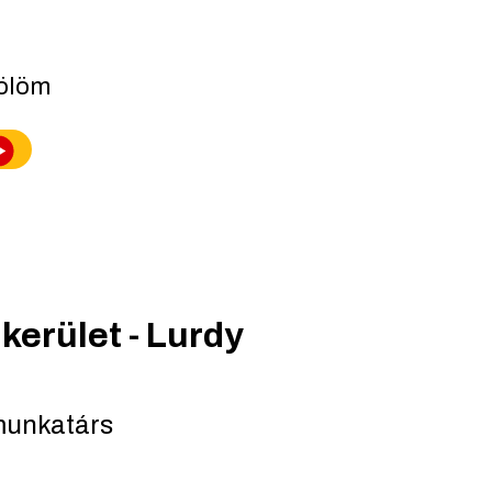
lölöm
kerület - Lurdy
munkatárs