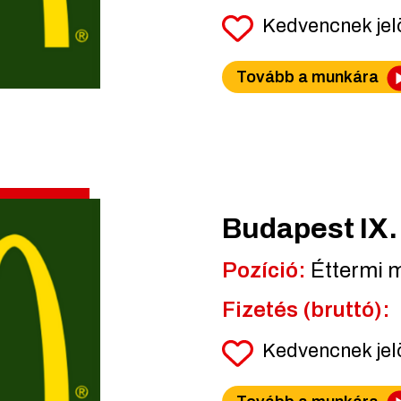
Kedvencnek je
Tovább a munkára
Budapest IX. k
Pozíció:
Éttermi 
Fizetés (bruttó):
Kedvencnek je