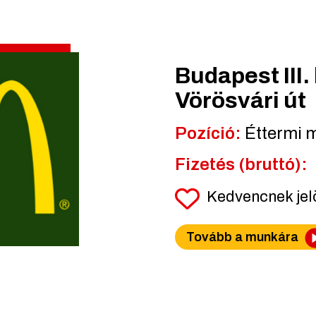
Budapest III. 
Vörösvári út
Pozíció:
Éttermi 
Fizetés (bruttó):
Kedvencnek je
Tovább a munkára