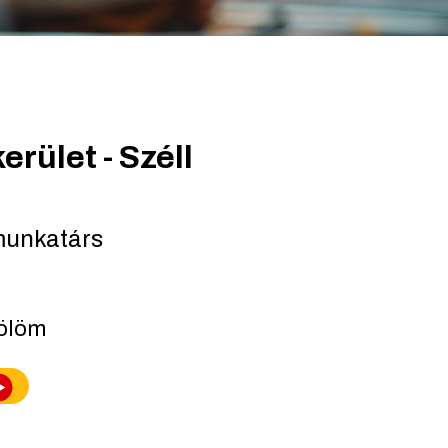
erület - Széll
munkatárs
lölöm