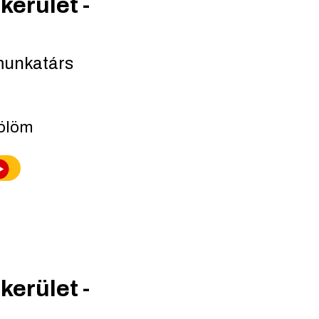
kerület -
munkatárs
lölöm
kerület -