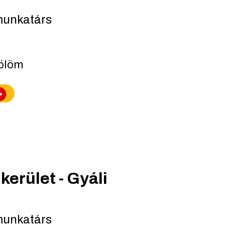
munkatárs
lölöm
kerület - Gyáli
munkatárs