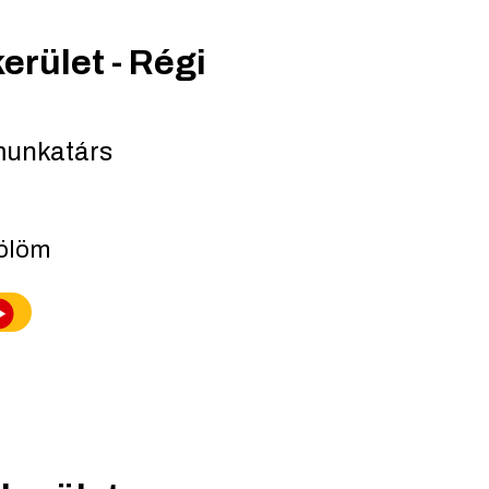
erület - Régi
munkatárs
lölöm