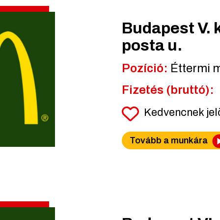
Budapest V. k
posta u.
Pozíció:
Éttermi 
Fizetés (bruttó):
Kedvencnek je
Tovább a munkára