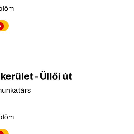
lölöm
erület - Üllői út
munkatárs
lölöm