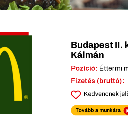
Budapest II. k
Kálmán
Pozíció:
Éttermi 
Fizetés (bruttó):
Kedvencnek je
Tovább a munkára