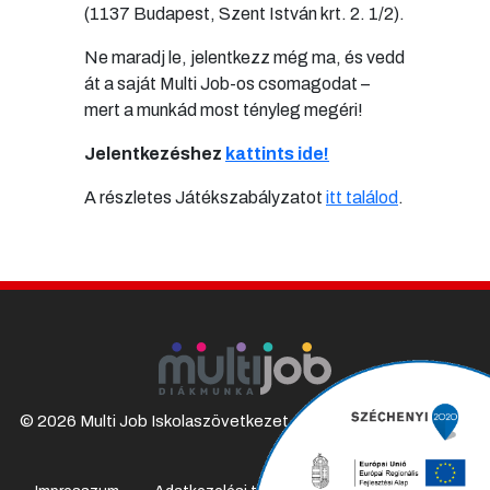
(1137 Budapest, Szent István krt. 2. 1/2).
Ne maradj le, jelentkezz még ma, és vedd
át a saját Multi Job-os csomagodat –
mert a munkád most tényleg megéri!
Jelentkezéshez
kattints ide!
A részletes Játékszabályzatot
itt találod
.
© 2026 Multi Job Iskolaszövetkezet, Minden Jog Fenntartva