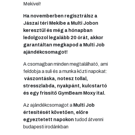
Mekivel!
Ha
novemberben regisztrálsz a
Jászai téri Mekibe a Multi Jobon
keresztül és még a hónapban
ledolgozol legalább 20 órát, akkor
garantáltan megkapod a Multi Job
ajándékcsomagot!
A csomagban minden megtalálható, ami
feldobja a suli és a munka közti napokat:
vászontáska, notesz tollal,
stresszlabda, nyakpánt, kulcstartó
és egy frissítő GymBeam Moxy ital.
Az ajándékcsomagot a
Multi Job
értesítését követően, előre
egyeztetett napokon
tudod átvenni
budapesti irodánkban